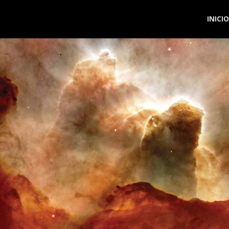
Saltar
INICIO
al
conte