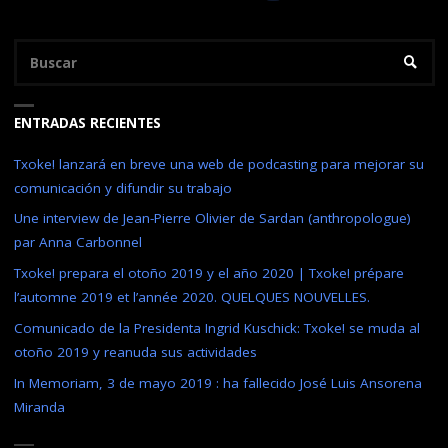
DE
Bu
BUSC
BILBAO
(16
ENTRADAS RECIENTES
DE
Txoke! lanzará en breve una web de podcasting para mejorar su
comunicación y difundir su trabajo
JUNIO
Une interview de Jean-Pierre Olivier de Sardan (anthropologue)
2017)"
par Anna Carbonnel
Txoke! prepara el otoño 2019 y el año 2020 | Txoke! prépare
l’automne 2019 et l’année 2020. QUELQUES NOUVELLES.
Comunicado de la Presidenta Ingrid Kuschick: Txoke! se muda al
otoño 2019 y reanuda sus actividades
In Memoriam, 3 de mayo 2019 : ha fallecido José Luis Ansorena
Miranda