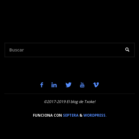
Bu
BUSC
©2017-2019 El blog de Txoke!
FUNCIONA CON
SEPTERA
&
WORDPRESS.