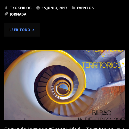
TXOKEBLOG
15 JUNIO, 2017
EVENTOS
JORNADA
"JORNADA
LEER TODO
“CREATIVIDAD
Y
TERRITORIOS”
DEL
16
DE
JUNIO
2017