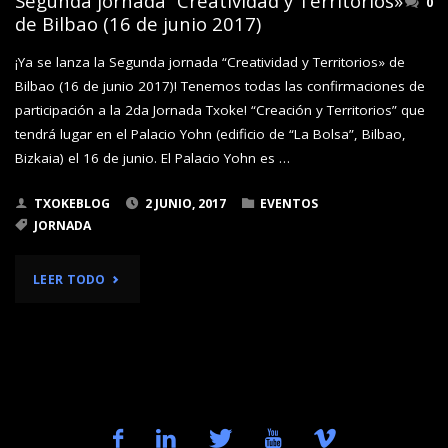
Segunda jornada “Creatividad y Territorios»
0
(BILBAO):
de Bilbao (16 de junio 2017)
PROGRAMA
¡Ya se lanza la Segunda jornada “Creatividad y Territorios» de
Bilbao (16 de junio 2017)! Tenemos todas las confirmaciones de
Y
participación a la 2da Jornada Txoke! “Creación y Territorios” que
HORARIO"
tendrá lugar en el Palacio Yohn (edificio de “La Bolsa”, Bilbao,
Bizkaia) el 16 de junio. El Palacio Yohn es …
TXOKEBLOG
2 JUNIO, 2017
EVENTOS
JORNADA
"SEGUNDA
LEER TODO
JORNADA
“CREATIVIDAD
Y
TERRITORIOS»